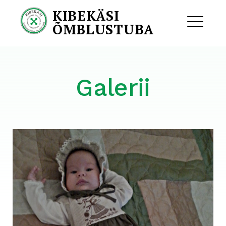
Skip
KIBEKÄSI
to
ÕMBLUSTUBA
content
ME
Galerii
EXPAND
DROPDO